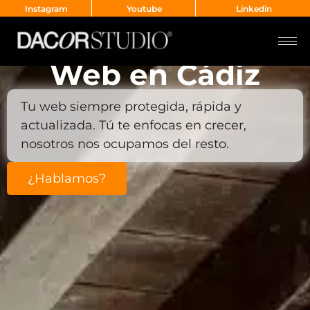
Instagram
Youtube
Linkedin
Mantenimiento
Web en Cádiz
Tu web siempre protegida, rápida y
actualizada. Tú te enfocas en crecer,
nosotros nos ocupamos del resto.
¿Hablamos?