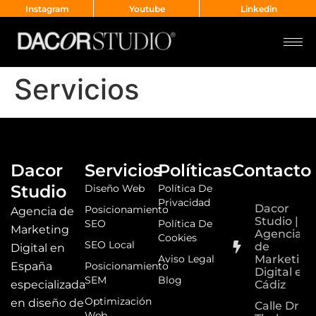
Instagram
Youtube
Linkedin
Servicios
Dacor
Servicios
Políticas
Contacto
Studio
Diseño Web
Política De
Privacidad
Dacor
Posicionamiento
Agencia de
Studio |
SEO
Política De
Marketing
Agencia
Cookies
SEO Local
de
Digital en
Aviso Legal
Marketing
España
Posicionamiento
Digital en
SEM
Blog
especializada
Cádiz
Optimización
en diseño de
Calle Dr.
Web