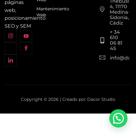
Thebusse
páginas
4, 11170
Mantenimiento
web,
Medina-
Web
Sidonia,
posicionamiento
Cádiz
SEO y SEM
+ 34
610
06 81
45
info@daco
Copyright © 2026 | Creado por Dacor Studio