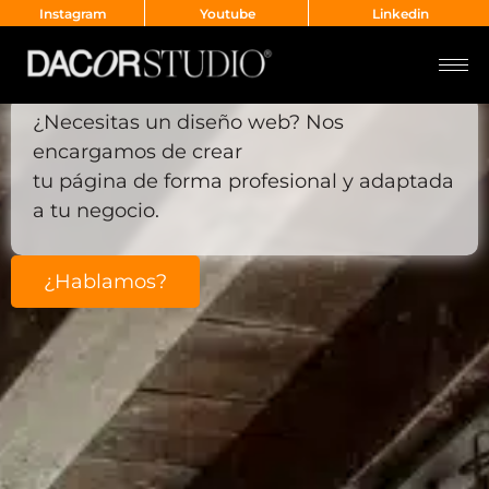
Instagram
Youtube
Linkedin
Diseño Web
¿Necesitas un diseño web? Nos
encargamos de crear
tu página de forma profesional y adaptada
a tu negocio.
¿Hablamos?