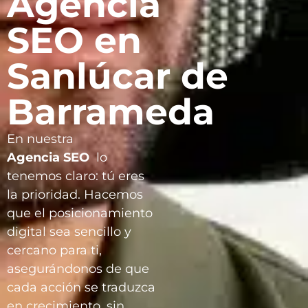
Agencia
SEO en
Sanlúcar de
Barrameda
En nuestra
Agencia
SEO
lo
tenemos claro: tú eres
la prioridad. Hacemos
que el posicionamiento
digital sea sencillo y
cercano para ti,
asegurándonos de que
cada acción se traduzca
en crecimiento, sin