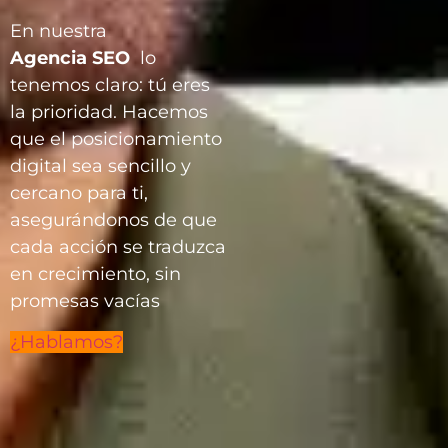
En nuestra
Agencia
SEO
lo
tenemos claro: tú eres
la prioridad. Hacemos
que el posicionamiento
digital sea sencillo y
cercano para ti,
asegurándonos de que
cada acción se traduzca
en crecimiento, sin
promesas vacías
¿Hablamos?