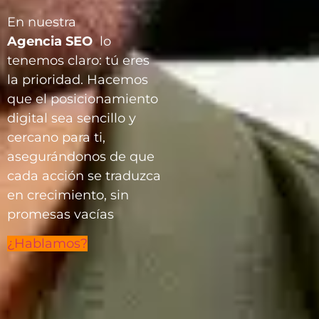
En nuestra
Agencia
SEO
lo
tenemos claro: tú eres
la prioridad. Hacemos
que el posicionamiento
digital sea sencillo y
cercano para ti,
asegurándonos de que
cada acción se traduzca
en crecimiento, sin
promesas vacías
¿Hablamos?