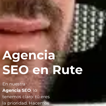
Agencia
SEO en Rute
En nuestra
Agencia
SEO
lo
tenemos claro: tú eres
la prioridad. Hacemos