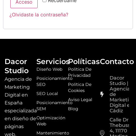
Recuérdame
Acceso
¿Olvidaste la contraseña?
Dacor
Servicios
Políticas
Contacto
Studio
Diseño Web
Política De
Privacidad
Dacor
Posicionamiento
Agencia de
Studio |
SEO
Política De
Marketing
Agencia
Cookies
SEO Local
de
Digital en
Aviso Legal
Marketing
España
Posicionamiento
Digital en
SEM
Blog
especializada
Cádiz
Optimización
en diseño de
Calle Dr.
Web
Thebusse
páginas
4, 11170
Mantenimiento
web,