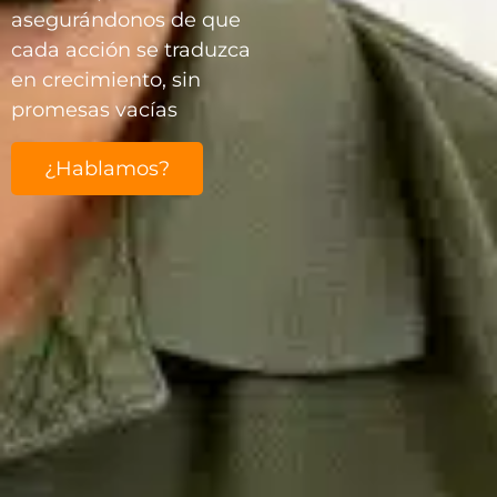
asegurándonos de que
cada acción se traduzca
en crecimiento, sin
promesas vacías
¿Hablamos?