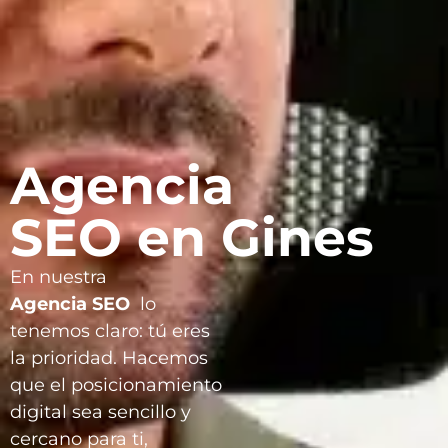
Agencia
SEO en Gines
En nuestra
Agencia
SEO
lo
tenemos claro: tú eres
la prioridad. Hacemos
que el posicionamiento
digital sea sencillo y
cercano para ti,