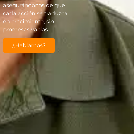
asegurándonos de que
cada acción se traduzca
en crecimiento, sin
promesas vacías
¿Hablamos?