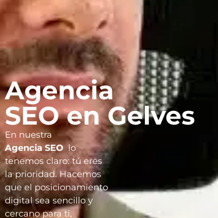
Agencia
SEO en Gelves
En nuestra
Agencia
SEO
lo
tenemos claro: tú eres
la prioridad. Hacemos
que el posicionamiento
digital sea sencillo y
cercano para ti,